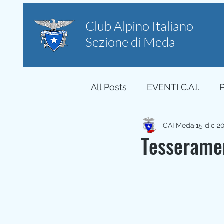
Club Alpino Italiano
Sezione di Meda
All Posts
EVENTI C.A.I.
CAI Meda
15 dic 2
Tesserame