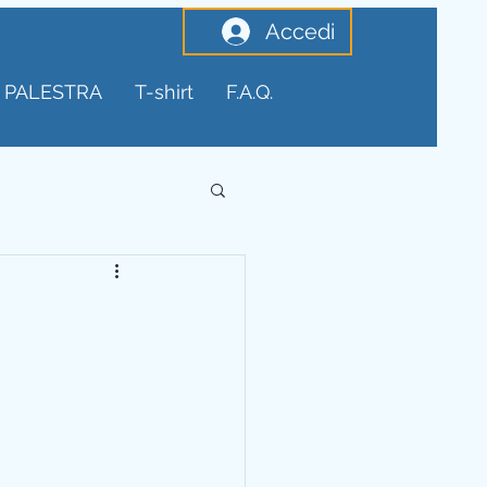
Accedi
PALESTRA
T-shirt
F.A.Q.