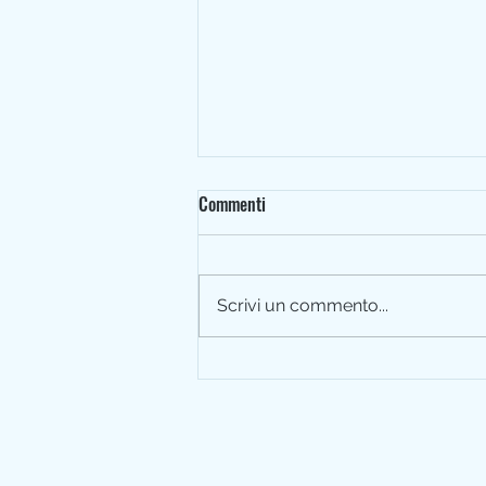
Elezioni Consiglio Direttivo
Commenti
2026/2029
Caro Socio, è arrivato il
momento di ritrovarci per uno
Scrivi un commento...
dei momenti più importanti della
vita della nostra Sezione. Sarà
l’occasione per fare un breve
punto su quanto abbiamo fatto
insieme negli ultim