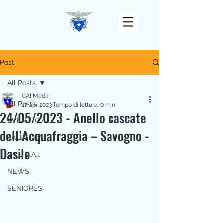
Post
All Posts
CAI Meda
All Posts
17 apr 2023
Tempo di lettura: 0 min
24/05/2023 - Anello cascate
EVENTI C.A.I.
dell’Acquafraggia – Savogno -
PALESTRA
Dasile
GITE C.A.I.
NEWS
SENIORES