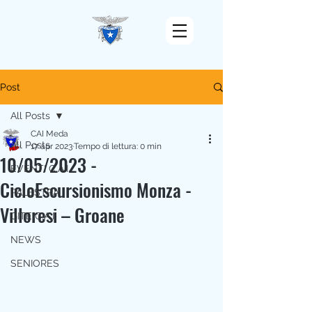
Post
All Posts
CAI Meda
All Posts
17 apr 2023
Tempo di lettura: 0 min
10/05/2023 -
EVENTI C.A.I.
CicloEscursionismo Monza -
PALESTRA
Villoresi – Groane
GITE C.A.I.
NEWS
SENIORES